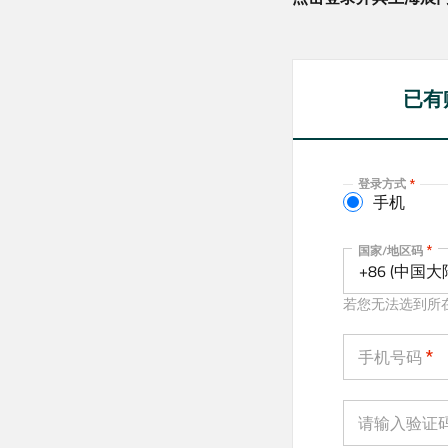
已有
登录方式
手机
手机
国家/地区码
+86 (中国大
若您无法选到所
手机号码
请输入验证