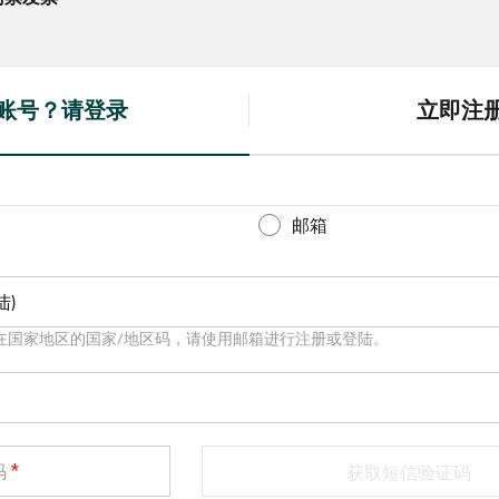
账号？请登录
立即注
(
a
c
t
邮箱
i
v
陆)
e
t
在国家地区的国家/地区码，请使用邮箱进行注册或登陆。
a
b
)
码
获取短信验证码