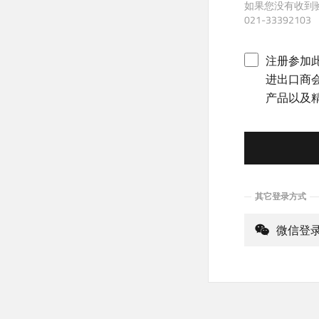
如果您没有收到
021-33392103
注册参加
进出口商
产品以及
其它登录方式
微信登