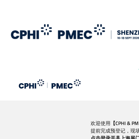
跳
转
到
主
要
内
容
欢迎使用
【CPHI &
提前完成预登记，现
点击登录开具上海展