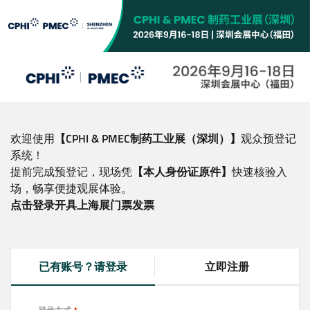
跳
转
到
主
要
内
容
欢迎使用
【CPHI & PMEC制药工业展（深圳）】
观众预登记
系统！
提前完成预登记，现场凭
【本人身份证原件】
快速核验入
场，畅享便捷观展体验。
点击登录开具上海展门票发票
已有账号？请登录
立即注册
(
a
c