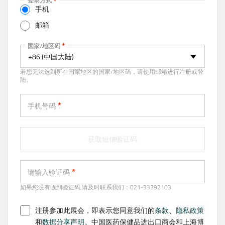
登录方式
t
手机
i
邮箱
v
e
手机
国家/地区码
t
+86 (中国大陆)
a
若您无法选到所在国家地区的国家/地区码，请使用邮箱进行注册或登
b
陆。
)
手机号码
获取短信验证码
请输入验证码
如果您没有收到验证码,请及时联系我们：021-33392103
注册参加此展会，即表示您同意我们的
条款
、
隐私政策
和
数据分享声明
。中国医药保健品进出口商会和上海博