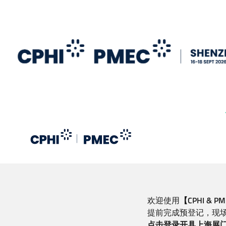
跳
转
到
主
要
内
容
欢迎使用
【CPHI &
提前完成预登记，现
点击登录开具上海展