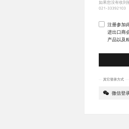
如果您没有收到
021-33392103
注册参加
进出口商
产品以及
其它登录方式
微信登