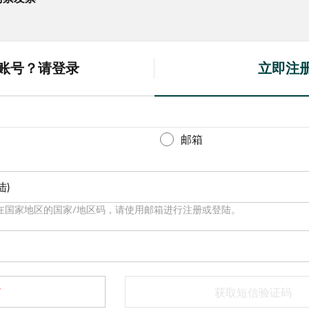
账号？请登录
立即注
(
a
c
t
邮箱
i
v
陆)
e
t
在国家地区的国家/地区码，请使用邮箱进行注册或登陆。
a
b
)
获取短信验证码