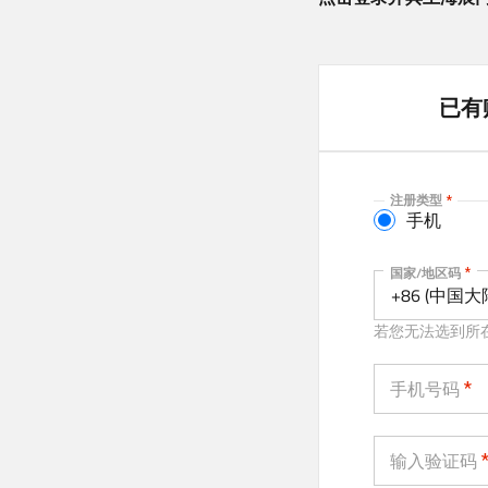
已有
注册类型
手机
手机
国家/地区码
+86 (中国大
若您无法选到所
手机号码
输入验证码