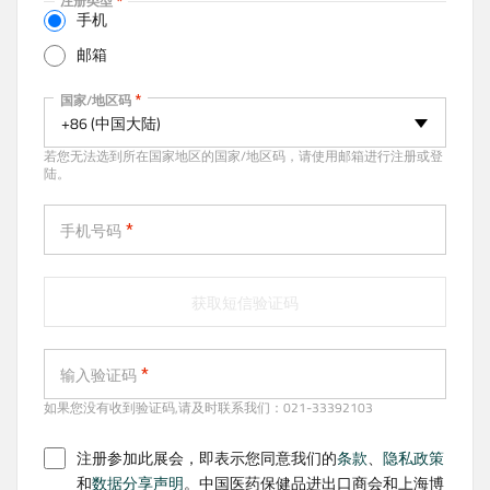
注册类型
t
手机
i
邮箱
v
e
手机
国家/地区码
t
+86 (中国大陆)
a
若您无法选到所在国家地区的国家/地区码，请使用邮箱进行注册或登
b
陆。
)
手机号码
获取短信验证码
输入验证码
如果您没有收到验证码,请及时联系我们：021-33392103
注册参加此展会，即表示您同意我们的
条款
、
隐私政策
和
数据分享声明
。中国医药保健品进出口商会和上海博