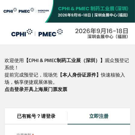
跳
转
到
主
要
内
容
欢迎使用
【CPHI & PMEC制药工业展（深圳）】
观众预登记
系统！
提前完成预登记，现场凭
【本人身份证原件】
快速核验入
场，畅享便捷观展体验。
点击登录开具上海展门票发票
已有账号？请登录
立即注册
(
a
c