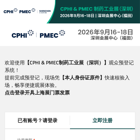
跳
转
到
主
要
内
容
欢迎使用
【CPHI & PMEC制药工业展（深圳）】
观众预登记
系统！
提前完成预登记，现场凭
【本人身份证原件】
快速核验入
场，畅享便捷观展体验。
点击登录开具上海展门票发票
已有账号？请登录
立即注册
(
a
c