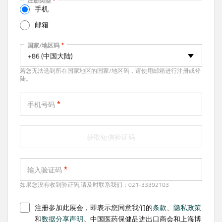
注册类型
t
手机
i
邮箱
v
e
手机
国家/地区码
t
+86 (中国大陆)
a
若您无法选到所在国家地区的国家/地区码，请使用邮箱进行注册或登
b
陆。
)
手机号码
获取短信验证码
输入验证码
如果您没有收到验证码,请及时联系我们：021-33392103
注册参加此展会，即表示您同意我们的
条款
、
隐私政策
和
数据分享声明
。中国医药保健品进出口商会和上海博