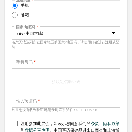
注册类型
t
手机
i
邮箱
v
e
手机
国家/地区码
t
+86 (中国大陆)
a
若您无法选到所在国家地区的国家/地区码，请使用邮箱进行注册或登
b
陆。
)
手机号码
获取短信验证码
输入验证码
如果您没有收到验证码,请及时联系我们：021-33392103
注册参加此展会，即表示您同意我们的
条款
、
隐私政策
和
数据分享声明
。中国医药保健品进出口商会和上海博