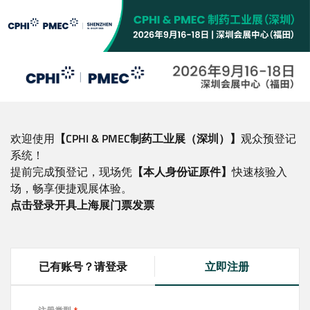
跳
转
到
主
要
内
容
欢迎使用
【CPHI & PMEC制药工业展（深圳）】
观众预登记
系统！
提前完成预登记，现场凭
【本人身份证原件】
快速核验入
场，畅享便捷观展体验。
点击登录开具上海展门票发票
已有账号？请登录
立即注册
(
a
c