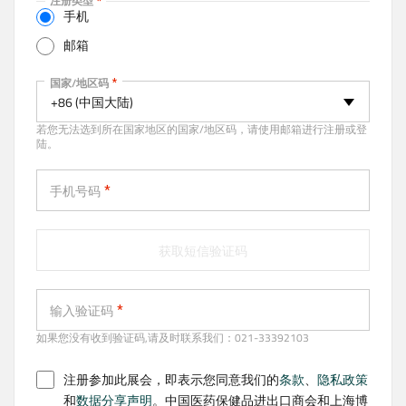
注册类型
t
手机
i
邮箱
v
e
手机
国家/地区码
t
+86 (中国大陆)
a
若您无法选到所在国家地区的国家/地区码，请使用邮箱进行注册或登
b
陆。
)
手机号码
获取短信验证码
输入验证码
如果您没有收到验证码,请及时联系我们：021-33392103
注册参加此展会，即表示您同意我们的
条款
、
隐私政策
和
数据分享声明
。中国医药保健品进出口商会和上海博