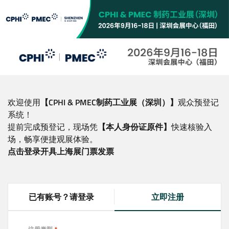
跳
转
到
主
要
内
容
欢迎使用
【CPHI & PMEC制药工业展（深圳）】
观众预登记
系统！
提前完成预登记，现场凭
【本人身份证原件】
快速核验入
场，畅享便捷观展体验。
点击登录开具上海展门票发票
已有账号？请登录
立即注册
(
a
c