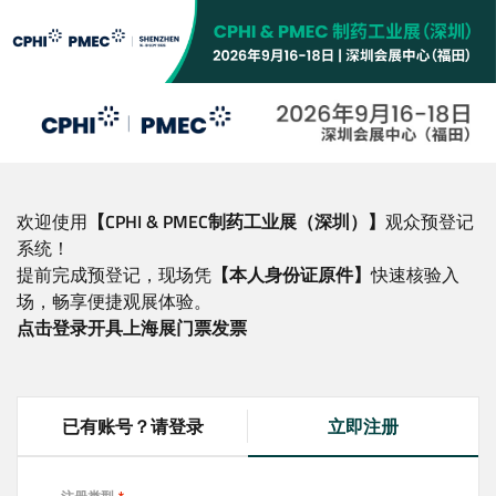
跳
转
到
主
要
内
容
欢迎使用
【CPHI & PMEC制药工业展（深圳）】
观众预登记
系统！
提前完成预登记，现场凭
【本人身份证原件】
快速核验入
场，畅享便捷观展体验。
点击登录开具上海展门票发票
已有账号？请登录
立即注册
(
a
c