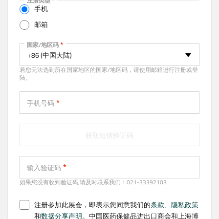
注册类型
t
手机
i
邮箱
v
e
手机
国家/地区码
t
+86 (中国大陆)
a
若您无法选到所在国家地区的国家/地区码，请使用邮箱进行注册或登
b
陆。
)
手机号码
获取短信验证码
输入验证码
如果您没有收到验证码,请及时联系我们：021-33392103
注册参加此展会，即表示您同意我们的
条款
、
隐私政策
和
数据分享声明
。中国医药保健品进出口商会和上海博