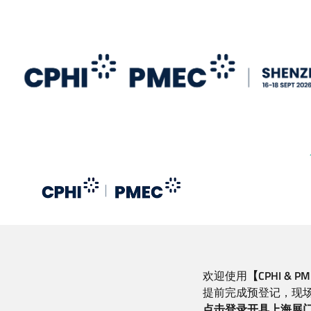
跳
转
到
主
要
内
容
欢迎使用
【CPHI &
提前完成预登记，现
点击登录开具上海展