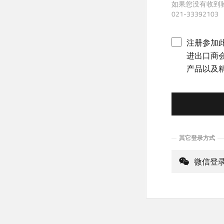
如果您没有收到
021-33392103
注册参加
进出口商
产品以及
其它登录方式
微信登