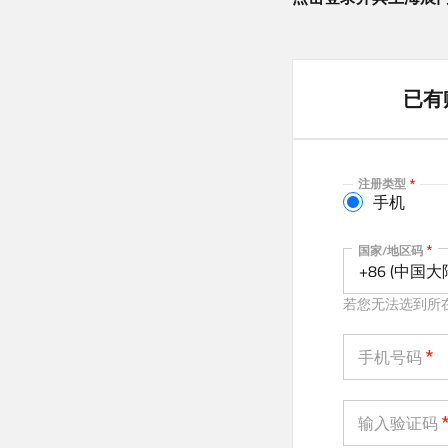
已有
注册类型
手机
手机
国家/地区码
+86 (中国大
若您无法选到所
手机号码
输入验证码