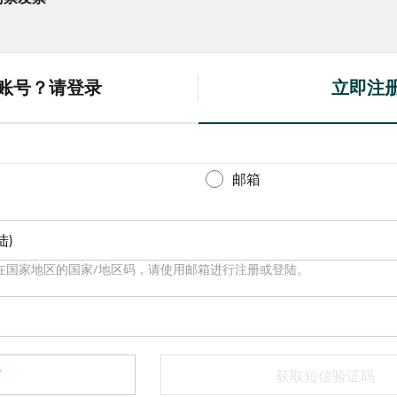
账号？请登录
立即注
(
a
c
t
邮箱
i
v
陆)
e
t
在国家地区的国家/地区码，请使用邮箱进行注册或登陆。
a
b
)
获取短信验证码